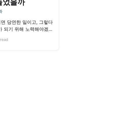
들었을까
화
쩌면 당연한 일이고, 그렇다
가 되기 위해 노력해야겠다
 read
를 이어오다 지금은 AI 영
 만들고 있는 강영화 님을 만
쳤습니다. 동남아시아에서
상하기도 했고, 6~