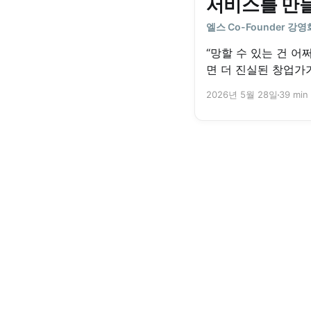
서비스를 만
엘스 Co-Founder 강영
“망할 수 있는 건 어
면 더 진실된 창업가
고 마음먹었죠.” 스포카·토스 출신으로 10년 넘
2026년 5월 28일
39 min
게 디자이너로 커리어
어 회화 앱 ‘엘스’를
났습니다. 엘스에 이르기까지 그는 여러 번의 실
험과 시행착오를 거
네컷 사진관 사업을 구